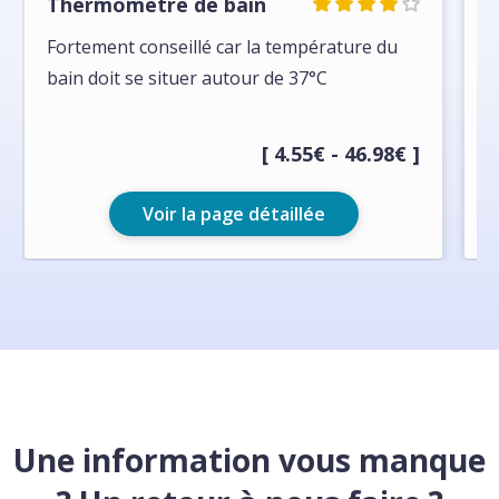
Thermomètre de bain
J
Fortement conseillé car la température du
J
bain doit se situer autour de 37°C
a
[ 4.55€ - 46.98€ ]
Voir la page détaillée
Une information vous manque