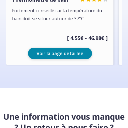
Fortement conseillé car la température du
J
bain doit se situer autour de 37°C
a
[ 4.55€ - 46.98€ ]
Voir la page détaillée
Une information vous manque
? Un retour à nous faire ?