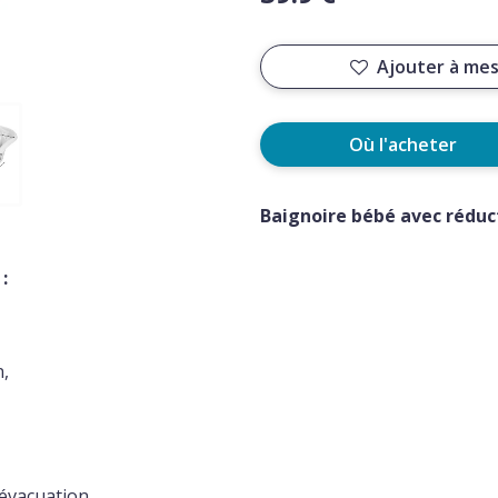
Ajouter à mes
Où l'acheter
Baignoire bébé avec réduc
:
n,
’évacuation.