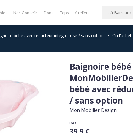
bles
Nos Conseils
Dons
Tops
Ateliers
noire bébé avec réducteur intégré rose / sans option
•
Où l'achete
Baignoire bébé
MonMobilierDes
bébé avec rédu
/ sans option
Mon Mobilier Design
Dès
39.9 €