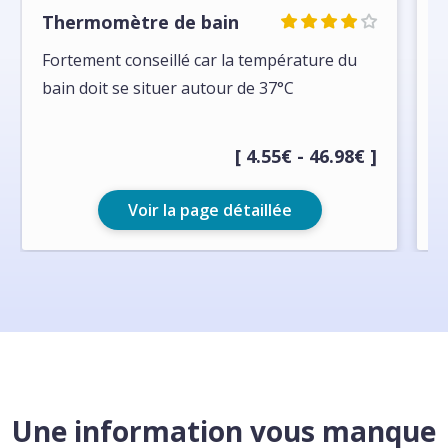
Thermomètre de bain
J
Fortement conseillé car la température du
J
bain doit se situer autour de 37°C
a
[ 4.55€ - 46.98€ ]
Voir la page détaillée
Une information vous manque