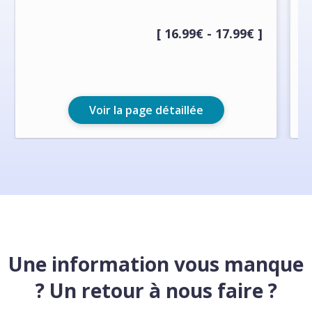
p
r
[ 16.99€ - 17.99€ ]
Voir la page détaillée
Une information vous manque
? Un retour à nous faire ?