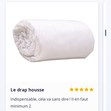
Le drap housse
L
B
Indispensable, cela va sans dire ! Il en faut
minimum 2.
U