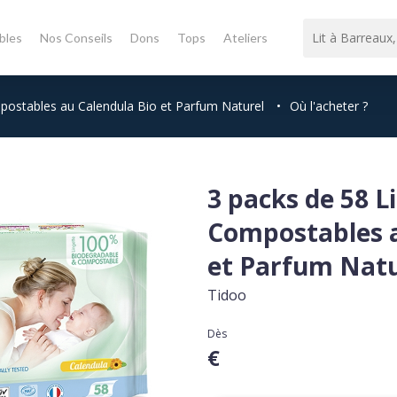
bles
Nos Conseils
Dons
Tops
Ateliers
postables au Calendula Bio et Parfum Naturel
•
Où l'acheter ?
3 packs de 58 L
Compostables a
et Parfum Natu
Tidoo
Dès
€