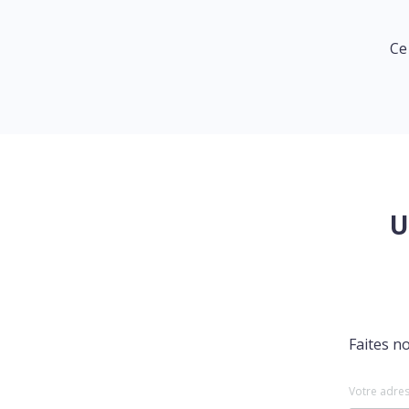
Ce
U
Faites n
Votre adres